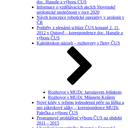
doc. Hanuše a výboru ČUS
Informace o vzdělávacích akcích Slovenské
urologické společnosti v roce 2020
Návrh koncepce robotické operativy v urologii v
ČR
Podněty z plenární schůze ČUS konané 2. 11.
2012 v Ostravě – korespondence doc. Hanuše a
výboru ČUS
Kaleidoskop názorů – rozhovory s členy ČUS
Rozhovor s MUDr. Jaroslavem Jelínkem
Rozhovor s MUDr. Milanem Králem
Nové kódy v režimu jednodenní péče na lůžku a
pro zákrokové sálky – korespondence MUDr.
Palečka a výboru ČUS
Programové prohlášení výboru ČUS na období
2011 – 2015