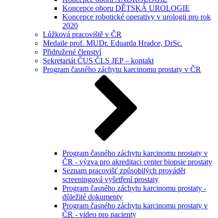
Koncepce oboru DĚTSKÁ UROLOGIE
Koncepce robotické operativy v urologii pro rok
2020
Lůžková pracoviště v ČR
Medaile prof. MUDr. Eduarda Hradce, DrSc.
Přidružené členství
Sekretariát ČUS ČLS JEP – kontakt
Program časného záchytu karcinomu prostaty v ČR
Program časného záchytu karcinomu prostaty v
ČR - výzva pro akreditaci center biopsie prostaty
Seznam pracovišť způsobilých provádět
screeningová vyšetření prostaty
Program časného záchytu karcinomu prostaty -
důležité dokumenty
Program časného záchytu karcinomu prostaty v
ČR - video pro pacienty