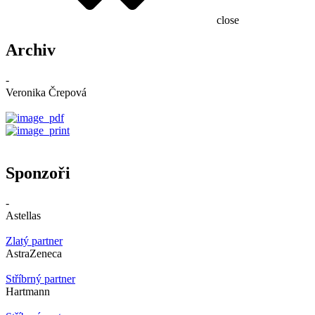
close
Archiv
-
Veronika Črepová
Sponzoři
-
Astellas
Zlatý partner
AstraZeneca
Stříbrný partner
Hartmann