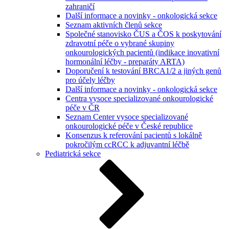
zahraničí
Další informace a novinky - onkologická sekce
Seznam aktivních členů sekce
Společné stanovisko ČUS a ČOS k poskytování
zdravotní péče o vybrané skupiny
onkourologických pacientů (indikace inovativní
hormonální léčby - preparáty ARTA)
Doporučení k testování BRCA1/2 a jiných genů
pro účely léčby
Další informace a novinky - onkologická sekce
Centra vysoce specializované onkourologické
péče v ČR
Seznam Center vysoce specializované
onkourologické péče v České republice
Konsenzus k referování pacientů s lokálně
pokročilým ccRCC k adjuvantní léčbě
Pediatrická sekce