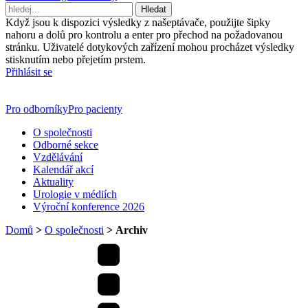
Vyhledávání
Když jsou k dispozici výsledky z našeptávače, použijte šipky
nahoru a dolů pro kontrolu a enter pro přechod na požadovanou
stránku. Uživatelé dotykových zařízení mohou procházet výsledky
stisknutím nebo přejetím prstem.
Přihlásit se
Pro odborníky
Pro pacienty
O společnosti
Odborné sekce
Vzdělávání
Kalendář akcí
Aktuality
Urologie v médiích
Výroční konference 2026
Domů
>
O společnosti
>
Archiv