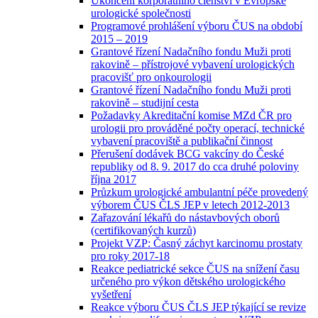
Ukončení korporátního členství v Evropské
urologické společnosti
Programové prohlášení výboru ČUS na období
2015 – 2019
Grantové řízení Nadačního fondu Muži proti
rakovině – přístrojové vybavení urologických
pracovišť pro onkourologii
Grantové řízení Nadačního fondu Muži proti
rakovině – studijní cesta
Požadavky Akreditační komise MZd ČR pro
urologii pro prováděné počty operací, technické
vybavení pracoviště a publikační činnost
Přerušení dodávek BCG vakcíny do České
republiky od 8. 9. 2017 do cca druhé poloviny
října 2017
Průzkum urologické ambulantní péče provedený
výborem ČUS ČLS JEP v letech 2012-2013
Zařazování lékařů do nástavbových oborů
(certifikovaných kurzů)
Projekt VZP: Časný záchyt karcinomu prostaty
pro roky 2017-18
Reakce pediatrické sekce ČUS na snížení času
určeného pro výkon dětského urologického
vyšetření
Reakce výboru ČUS ČLS JEP týkající se revize