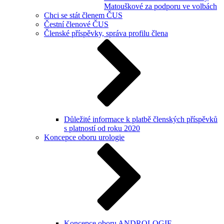
Matouškové za podporu ve volbách
Chci se stát členem ČUS
Čestní členové ČUS
Členské příspěvky, správa profilu člena
Důležité informace k platbě členských příspěvků
s platností od roku 2020
Koncepce oboru urologie
Koncepce oboru ANDROLOGIE