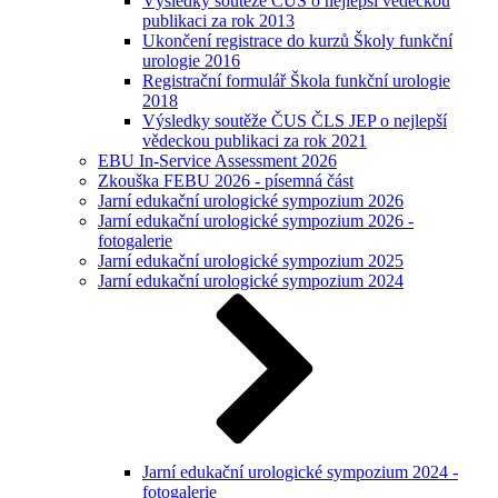
Výsledky soutěže ČUS o nejlepší vědeckou
publikaci za rok 2013
Ukončení registrace do kurzů Školy funkční
urologie 2016
Registrační formulář Škola funkční urologie
2018
Výsledky soutěže ČUS ČLS JEP o nejlepší
vědeckou publikaci za rok 2021
EBU In-Service Assessment 2026
Zkouška FEBU 2026 - písemná část
Jarní edukační urologické sympozium 2026
Jarní edukační urologické sympozium 2026 -
fotogalerie
Jarní edukační urologické sympozium 2025
Jarní edukační urologické sympozium 2024
Jarní edukační urologické sympozium 2024 -
fotogalerie