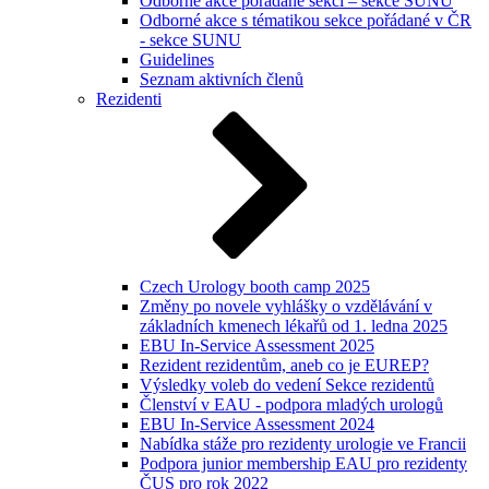
Odborné akce pořádané sekcí – sekce SUNU
Odborné akce s tématikou sekce pořádané v ČR
- sekce SUNU
Guidelines
Seznam aktivních členů
Rezidenti
Czech Urology booth camp 2025
Změny po novele vyhlášky o vzdělávání v
základních kmenech lékařů od 1. ledna 2025
EBU In-Service Assessment 2025
Rezident rezidentům, aneb co je EUREP?
Výsledky voleb do vedení Sekce rezidentů
Členství v EAU - podpora mladých urologů
EBU In-Service Assessment 2024
Nabídka stáže pro rezidenty urologie ve Francii
Podpora junior membership EAU pro rezidenty
ČUS pro rok 2022