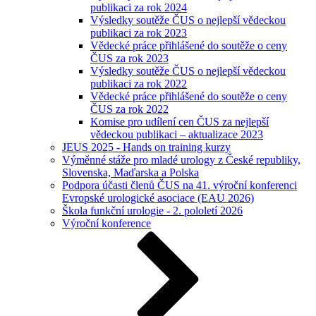
publikaci za rok 2024
Výsledky soutěže ČUS o nejlepší vědeckou
publikaci za rok 2023
Vědecké práce přihlášené do soutěže o ceny
ČUS za rok 2023
Výsledky soutěže ČUS o nejlepší vědeckou
publikaci za rok 2022
Vědecké práce přihlášené do soutěže o ceny
ČUS za rok 2022
Komise pro udílení cen ČUS za nejlepší
vědeckou publikaci – aktualizace 2023
JEUS 2025 - Hands on training kurzy
Výměnné stáže pro mladé urology z České republiky,
Slovenska, Maďarska a Polska
Podpora účasti členů ČUS na 41. výroční konferenci
Evropské urologické asociace (EAU 2026)
Škola funkční urologie - 2. pololetí 2026
Výroční konference