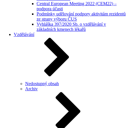
Central European Meeting 2022 (CEM22) –
podpora účasti
Podmínky udělování podpory aktivitám rezidentů
ze strany výboru ČUS
Vyhláška 397/2020 Sb. o vzdělávání v
základních kmenech lékařů
Vzdělávání
Nedostupný obsah
Archiv