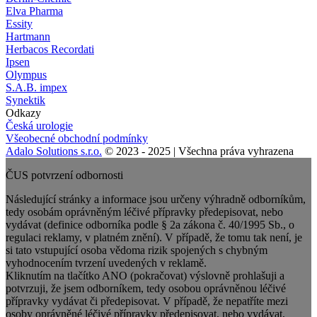
Elva Pharma
Essity
Hartmann
Herbacos Recordati
Ipsen
Olympus
S.A.B. impex
Synektik
Odkazy
Česká urologie
Všeobecné obchodní podmínky
Adalo Solutions s.r.o.
©️ 2023 - 2025 | Všechna práva vyhrazena
ČUS potvrzení odbornosti
Následující stránky a informace jsou určeny výhradně odborníkům,
tedy osobám oprávněným léčivé přípravky předepisovat, nebo
vydávat (definice odborníka podle § 2a zákona č. 40/1995 Sb., o
regulaci reklamy, v platném znění). V případě, že tomu tak není, je
si tato vstupující osoba vědoma rizik spojených s chybným
vyhodnocením tvrzení uvedených v reklamě.
Kliknutím na tlačítko ANO (pokračovat) výslovně prohlašuji a
potvrzuji, že jsem odborníkem, tedy osobou oprávněnou léčivé
přípravky vydávat či předepisovat. V případě, že nepatříte mezi
osoby oprávněné léčivé přípravky předepisovat, nebo vydávat,