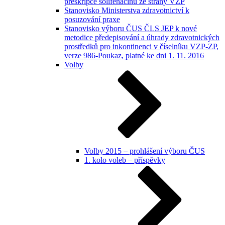
preskripce solifenacinu ze strany VZP
Stanovisko Ministerstva zdravotnictví k
posuzování praxe
Stanovisko výboru ČUS ČLS JEP k nové
metodice předepisování a úhrady zdravotnických
prostředků pro inkontinenci v číselníku VZP-ZP,
verze 986-Poukaz, platné ke dni 1. 11. 2016
Volby
Volby 2015 – prohlášení výboru ČUS
1. kolo voleb – příspěvky