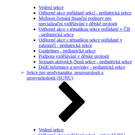
Vedení sekce
Odborné akce pořádané sekcí - pediatrická sekce
Možnost čerpání finanční podpory pro
specializační vzdělávání v dětské urologii
Odborné akce s tématikou sekce pořádané v ČR
- pediatrická sekce
Odborné akce s tématikou sekce pořádané v
zahraničí - pediatrická sekce
Guidelines - pediatrická sekce
Podpora vzdělávání v dětské urologii
Seznam aktivních členů sekce - pediatrická sekce
Další informace a novinky - pediatrická sekce
Sekce pro urodynamiku, neurourologii a
urogynekologii (SUNU)
Vedení sekce