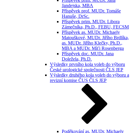
Příspěvek prim. MUDr. Jana
Jandejska, MBA
Příspěvek prof. MUDr. Tomáše
Hanuše, DrSc.
Příspěvek prim. MUDr. Libora
Zámečníka, Ph.D., FEBU, FECSM
Příspěvek as. MUDr. Michaely
Matouškové, MUDr. Jiřího Brdlíka,
as. MUDr. Jiřího Klečky, Ph.D.,
MBA a MUDr. Míťi Rosenberga
Příspěvek doc. MUDr. Jana
Doležela, Ph.D.
Výsledky prvního kola voleb do výboru
České urologické společnosti ČLS JEP
Výsledky druhého kola voleb do výboru a
revizní komise ČUS ČLS JEP
Poděkování as. MUDr. Michaely