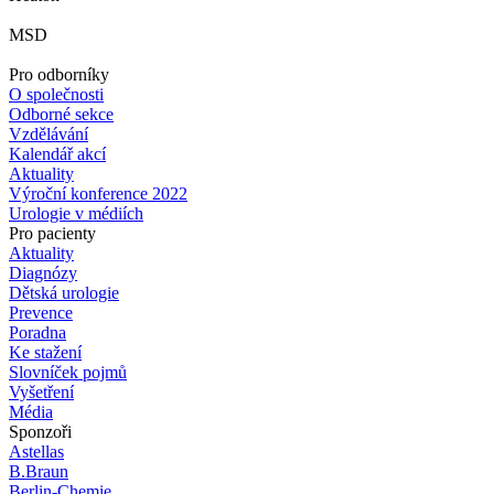
MSD
Pro odborníky
O společnosti
Odborné sekce
Vzdělávání
Kalendář akcí
Aktuality
Výroční konference 2022
Urologie v médiích
Pro pacienty
Aktuality
Diagnózy
Dětská urologie
Prevence
Poradna
Ke stažení
Slovníček pojmů
Vyšetření
Média
Sponzoři
Astellas
B.Braun
Berlin-Chemie