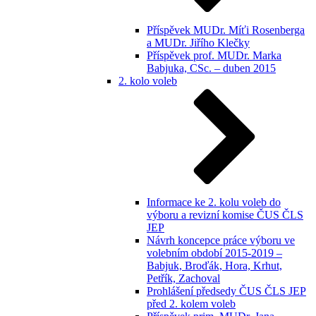
Příspěvek MUDr. Míťi Rosenberga
a MUDr. Jiřího Klečky
Příspěvek prof. MUDr. Marka
Babjuka, CSc. – duben 2015
2. kolo voleb
Informace ke 2. kolu voleb do
výboru a revizní komise ČUS ČLS
JEP
Návrh koncepce práce výboru ve
volebním období 2015-2019 –
Babjuk, Broďák, Hora, Krhut,
Petřík, Zachoval
Prohlášení předsedy ČUS ČLS JEP
před 2. kolem voleb