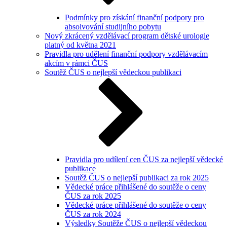
Podmínky pro získání finanční podpory pro
absolvování studijního pobytu
Nový zkrácený vzdělávací program dětské urologie
platný od května 2021
Pravidla pro udělení finanční podpory vzdělávacím
akcím v rámci ČUS
Soutěž ČUS o nejlepší vědeckou publikaci
Pravidla pro udílení cen ČUS za nejlepší vědecké
publikace
Soutěž ČUS o nejlepší publikaci za rok 2025
Vědecké práce přihlášené do soutěže o ceny
ČUS za rok 2025
Vědecké práce přihlášené do soutěže o ceny
ČUS za rok 2024
Výsledky Soutěže ČUS o nejlepší vědeckou